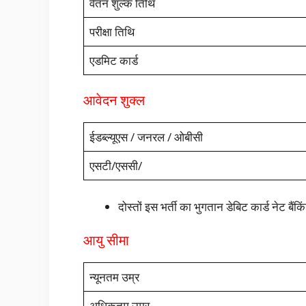
वेतन शुल्क तिथि
परीक्षा तिथि
एडमिट कार्ड
आवेदन शुक्ल
ईडब्ल्यूएस / जनरल / ओबीसी
एसटी/एससी/
दोस्तों इस भर्ती का भुगतान डेबिट कार्ड नेट बैंकि
आयु सीमा
न्यूनतम उम्र
अधिकतम उम्र