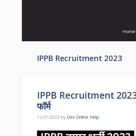
Skip
to
content
Home
IPPB Recruitment 2023
IPPB Recruitment 2023 | आई
फॉर्म
12/31/2023
by
Dev Online Help